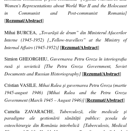
Women’s Representations about World War II and the Holocaust
in Communist and Post-communist Romania
]
Rezumat/Abstract
[
]
Mihai BURCEA,
„Tovarășii de drum” din Ministerul Afacerilor
Interne (1945-1952)
[
„Fellow-travellers” at the Ministry of
Rezumat/Abstract
Internal Affairs (1945-1952)
]
[
]
Simion GHEORGHIU
,
Guvernarea Petru Groza în istoriografia
rusă și sovietică
[
The Petru Groza Government, Soviet
Rezumat/Abstract
Documents and Russian Historiography
]
[
]
Cristian VASILE
,
Mihai Ralea și guvernarea Petru Groza (martie
1945-august 1946)
[
Mihai Ralea and the Petru Groza
Rezumat/Abstract
Government (March 1945 – August 1946)
]
[
]
Camelia ZAVARACHE
,
Tuberculoză, elite medicale și
paradigme ale gestionării sănătății publice: școala de
osteochirurgie din România interbelică
[
Tuberculosis, Medical