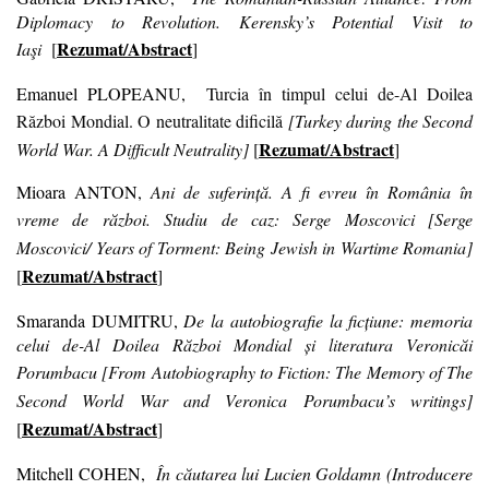
Diplomacy to Revolution. Kerensky’s Potential Visit to
Rezumat/Abstract
Iaşi
[
]
Emanuel PLOPEANU,
Turcia în timpul celui de-Al Doilea
Război Mondial. O neutralitate dificilă
[
Turkey during the Second
Rezumat/Abstract
World War. A Difficult Neutrality
]
[
]
Mioara ANTON
,
Ani de suferință. A fi evreu în România în
vreme de război. Studiu de caz: Serge Moscovici
[
Serge
Moscovici/
Years of Torment: Being Jewish in Wartime Romania
]
Rezumat/Abstract
[
]
Smaranda DUMITRU,
De la autobiografie la ficțiune: memoria
celui de-Al Doilea Război Mondial și literatura Veronicăi
Porumbacu
[
From Autobiography to Fiction: The Memory of The
Second World War and Veronica Porumbacu’s writings
]
Rezumat/Abstract
[
]
Mitchell COHEN,
În căutarea lui Lucien Goldamn (Introducere