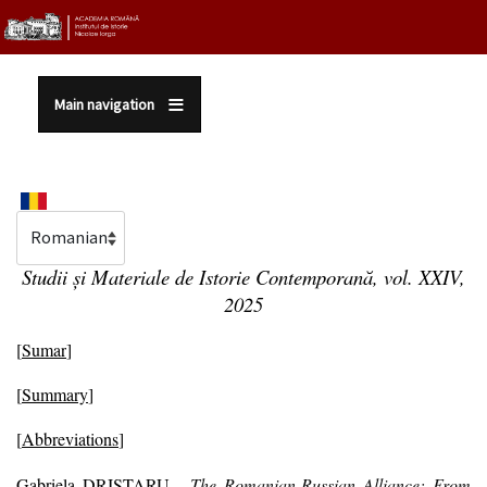
Sari la conținutul principal
Main navigation
Select your language
Studii și Materiale de Istorie Contemporană, vol. XXIV,
2025
[
Sumar
]
[
Summary
]
[
Abbreviations
]
Gabriela DRISTARU,
The Romanian-Russian Alliance: From