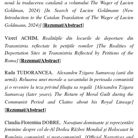
nouă la traducerea catalană a volumului The Wager of Lucien
Goldman, 2024)
[
In Search of Lucien Goldmann (New
Introduction to the Catalan Translation of The Wager of Lucien
Rezumat/Abstract
Goldmann, 2024)
]
[
]
Viorel ACHIM,
Realitățile din locurile de deportare din
Transnistria reflectate în petițiile romilor
[
The Realities of
Deportation Sites in Transnistria Reflected by Petitions of the
Rezumat/Abstract
Roma
]
[
]
Radu TUDORANCEA
,
Alexandru Tzigara Samurcaș (anii din
urmă). Reluarea unei morale a savantului în perioada comunistă
și o revenire la teza privind filiația sa regală
[
Alexandru Tzigara
Samurcaş (later years). The Return of Moral Guilt during the
Communist Period and Claims about his Royal Lineage
]
Rezumat/Abstract
[
]
Claudia-Florentina DOBRE,
Narațiuni dominante și reprezentări
feminine despre cel de-Al Doilea Război Mondial și Holocaust în
România comunistă și post-comunistă
[
Official Narratives and