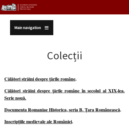
Sari la conținutul principal
Main navigation
Colecții
Călători străini despre ţările române
.
Călători străini despre ţările române în secolul al XIX-lea.
Serie nouă
.
Documenta Romaniae Historica, seria B. Ţara Românească
.
Inscripțiile medievale ale României
.