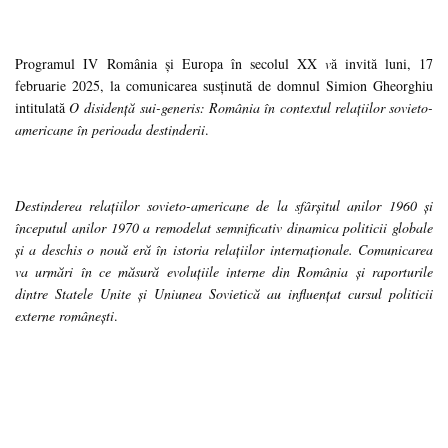
Programul IV România și Europa în secolul XX
v
ă invită luni, 17
februarie 2025, la comunicarea susținută de domnul Simion Gheorghiu
intitulată
O disidență sui-generis: România în contextul relațiilor sovieto-
americane în perioada destinderii
.
Destinderea relațiilor sovieto-americane de la sfârșitul anilor 1960 și
începutul anilor 1970 a remodelat semnificativ dinamica politicii globale
și a deschis o nouă eră în istoria relațiilor internaționale. Comunicarea
va urmări în ce măsură evoluțiile interne din România și raporturile
dintre Statele Unite și Uniunea Sovietică au influențat cursul politicii
externe românești
.