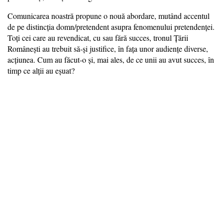
Comunicarea noastră propune o nouă abordare, mutând accentul
de pe distincţia domn/pretendent asupra fenomenului pretendenţei.
Toţi cei care au revendicat, cu sau fără succes, tronul Ţării
Româneşti au trebuit să-şi justifice, în faţa unor audienţe diverse,
acţiunea. Cum au făcut-o şi, mai ales, de ce unii au avut succes, în
timp ce alţii au eşuat?