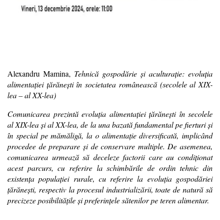
Alexandru Mamina,
Tehnică gospodărie şi aculturaţie: evoluţia
alimentaţiei ţărăneşti în societatea românească (secolele al XIX-
lea – al XX-lea)
Comunicarea prezintă evoluţia alimentaţiei ţărăneşti în secolele
al XIX-lea şi al XX-lea, de la una bazată fundamental pe fierturi şi
în special pe mămăligă, la o alimentaţie diversificată, implicând
procedee de preparare şi de conservare multiple. De asemenea,
comunicarea urmează să deceleze factorii care au condiţionat
acest parcurs, cu referire la schimbările de ordin tehnic din
existenţa populaţiei rurale, cu referire la evoluţia gospodăriei
ţărăneşti, respectiv la procesul industrializării, toate de natură să
precizeze posibilităţile şi preferinţele sătenilor pe teren alimentar.