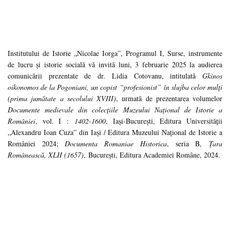
Institutului de Istorie „Nicolae Iorga”, Programul I, Surse, instrumente
de lucru și istorie socială vă invită luni, 3 februarie 2025 la audierea
comunicării prezentate de dr. Lidia Cotovanu, intitulată
Gkinos
oikonomos de la Pogoniani, un copist
“profesionist”
în slujba celor mulți
(prima jumătate a secolului XVIII)
, urmată de prezentarea volumelor
Documente medievale din colecţiile Muzeului Naţional de Istorie a
României
, vol. I :
1402-1600
, Iaşi-Bucureşti, Editura Universităţii
„Alexandru Ioan Cuza” din Iaşi / Editura Muzeului Naţional de Istorie a
României 2024;
Documenta Romaniae Historica
, seria B,
Ţara
Românească, XLII (1657)
, București, Editura Academiei Române, 2024.