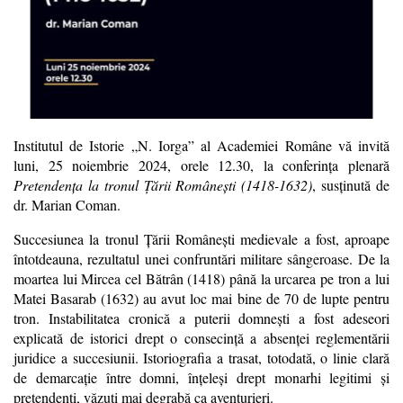
Institutul de Istorie „N. Iorga” al Academiei Române vă invită
luni, 25 noiembrie 2024, orele 12.30, la conferinţa plenară
Pretendenţa la tronul Ţării Româneşti (1418-1632)
, susţinută de
dr. Marian Coman.
Succesiunea la tronul Ţării Româneşti medievale a fost, aproape
întotdeauna, rezultatul unei confruntări militare sângeroase. De la
moartea lui Mircea cel Bătrân (1418) până la urcarea pe tron a lui
Matei Basarab (1632) au avut loc mai bine de 70 de lupte pentru
tron. Instabilitatea cronică a puterii domneşti a fost adeseori
explicată de istorici drept o consecinţă a absenţei reglementării
juridice a succesiunii. Istoriografia a trasat, totodată, o linie clară
de demarcaţie între domni, înţeleşi drept monarhi legitimi şi
pretendenţi, văzuţi mai degrabă ca aventurieri.