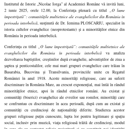
Institutul de Istorie „Nicolae Iorga” al Academiei Române vă invită luni,
2 iunie 2025, orele 12.00, la Conferinţa plenară cu titlul
„O lume
împestrițată”: comunitățile multietnice ale evanghelicilor din România în
perioada interbelică
, susținută de Dr. Iemima PLOSCARIU, specialist în
istoria cultelor evanghelice (neoprotestante) şi a minorităţilor etnice din
România în perioada interbelică.
Conferinţa cu titlul
„O lume împestrițată”: comunitățile multietnice ale
evanghelicilor din România în perioada interbelică
va analiza
dezvoltarea baptiștilor, creștinilor după evanghelie, adventiștilor de ziua a
șaptea şi penticostalilor, cele mai mari grupuri evanghelice care trăiau în
Basarabia, Bucovina şi Transilvania, provinciile unite cu Regatul
României în anul 1918. Aceste minorități religioase, care au suferit
discriminare în România Mare, au crescut exponențial, mai întâi în rândul
minorităților etnice, apoi în rândul etnicilor români. Au existat şi
comunităţi (biserici) evanghelice ale evreilor sau romilor, minorităţi care
se confruntau cu discriminare în acea perioadă, după cum au existat şi
comunităţi cu credincioşi de naţionalităţi diferite. Studierea acestor
grupuri religioase puţin cunoscute, lupta lor pentru legitimare şi spaţiu
social, inclusiv prin muzică, viaţa religioasă trăită de credincioşi, modul
în care ele au contestat religia majoritară şi au constituit noi identităţi