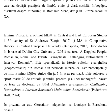
care au depăşit graniţele de limbă, etnie şi clasă socială, îmbogăţesc
discursul despre minorităţi în România Mare, dar şi în Europa secolului
XX.
Iemima Ploscariu a obţinut MLitt in Central and East European Studies
la University of St Andrews (Scoţia, 2012) şi MA in Comparative
History la Central European University (Budapesta, 2015). Este doctor
în Istorie al Dublin City University (2021) cu teza “A Dappled People:
Romanian, Roma, and Jewish Evangelicals Challenging Nationalism in
Interwar Romania”. Este specializată în istorie cultelor evanghelice
(neoprotestante) din România în perioada interbelică; este preocupată şi
de istoria minorităţilor etnice din ţară în acea perioadă. Este autoarea a
aproximativ 20 de articole şi studii, precum şi a unei monografii, bazată
pe teza de doctorat, cu titlul
Alternative Evangelicals: Challenging
Nationalism in Interwar Romania’s Multi-ethnic Borderlands
(Paderborn:
Brill, 2024).
În prezent, ea este Cercetător independent şi locuieşte la Barcelona,
Spania.