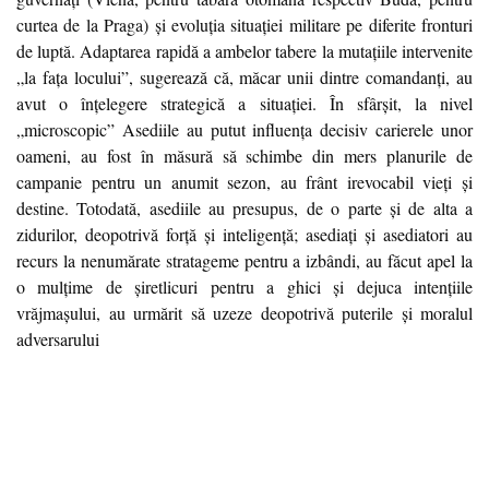
curtea de la Praga) și evoluția situației militare pe diferite fronturi
de luptă. Adaptarea rapidă a ambelor tabere la mutațiile intervenite
„la fața locului”, sugerează că, măcar unii dintre comandanți, au
avut o înțelegere strategică a situației. În sfârșit, la nivel
„microscopic” Asediile au putut influența decisiv carierele unor
oameni, au fost în măsură să schimbe din mers planurile de
campanie pentru un anumit sezon, au frânt irevocabil vieți și
destine. Totodată, asediile au presupus, de o parte și de alta a
zidurilor, deopotrivă forță și inteligență; asediați și asediatori au
recurs la nenumărate stratageme pentru a izbândi, au făcut apel la
o mulțime de șiretlicuri pentru a ghici și dejuca intențiile
vrăjmașului, au urmărit să uzeze deopotrivă puterile și moralul
adversarului