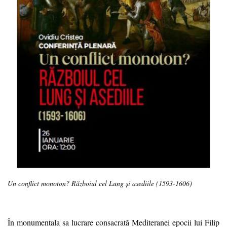
Un conflict monoton? Războiul cel Lung și asediile (1593-1606)
În monumentala sa lucrare consacrată Mediteranei epocii lui Filip