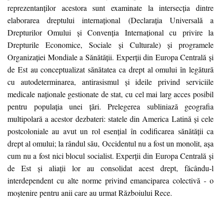
reprezentanților acestora sunt examinate la intersecția dintre
elaborarea dreptului internațional (Declarația Universală a
Drepturilor Omului și Convenția Internațional cu privire la
Drepturile Economice, Sociale și Culturale) și programele
Organizației Mondiale a Sănătății. Experții din Europa Centrală și
de Est au conceptualizat sănătatea ca drept al omului în legătură
cu autodeterminarea, antirasismul și ideile privind serviciile
medicale naționale gestionate de stat, cu cel mai larg acces posibil
pentru populația unei țări. Prelegerea subliniază geografia
multipolară a acestor dezbateri: statele din America Latină și cele
postcoloniale au avut un rol esențial în codificarea sănătății ca
drept al omului; la rândul său, Occidentul nu a fost un monolit, așa
cum nu a fost nici blocul socialist. Experții din Europa Centrală și
de Est și aliații lor au consolidat acest drept, făcându-l
interdependent cu alte norme privind emanciparea colectivă - o
moștenire pentru anii care au urmat Războiului Rece.