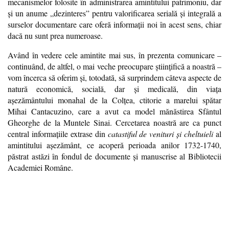
mecanismelor folosite în administrarea amintitului patrimoniu, dar
şi un anume „dezinteres” pentru valorificarea serială şi integrală a
surselor documentare care oferă informaţii noi în acest sens, chiar
dacă nu sunt prea numeroase.
Având în vedere cele amintite mai sus, în prezenta comunicare –
continuând, de altfel, o mai veche preocupare ştiinţifică a noastră –
vom încerca să oferim şi, totodată, să surprindem câteva aspecte de
natură economică, socială, dar şi medicală, din viaţa
aşezământului monahal de la Colţea, ctitorie a marelui spătar
Mihai Cantacuzino, care a avut ca model mănăstirea Sfântul
Gheorghe de la Muntele Sinai. Cercetarea noastră are ca punct
central informaţiile extrase din
catastiful de venituri şi cheltuieli
al
amintitului aşezământ, ce acoperă perioada anilor 1732-1740,
păstrat astăzi în fondul de documente şi manuscrise al Bibliotecii
Academiei Române.