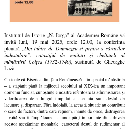
Institutul de Istorie „N. Iorga” al Academiei Române vă
invită luni, 19 mai 2025, orele 12.00, la conferința
plenară „
Din iubire de Dumnezeu şi pentru a săracilor
îndestulare”: catastiful de venituri şi cheltuieli al
mănăstirii Colţea (1732-1740)
, susținută de Gheorghe
Lazăr.
Cu toate c
ă
Biserica din Ţara Românească – în special mănăstirile
– a stăpânit până la mijlocul secolului al XIX-lea un important
domeniu funciar, cunoştinţele noastre referitoare la administrarea şi
valorificarea de-a lungul timpului a acestuia sunt destul de
lacunare şi disparate. Fără îndoială, la această situaţie au contribuit
o serie de factori, dintre care reţinem, înainte de orice, distrugerea
– voită sau întâmplătoare – a unor părţi importante din arhivele
acestor aşezăminte monahale, caracterul destul de rudimentar al