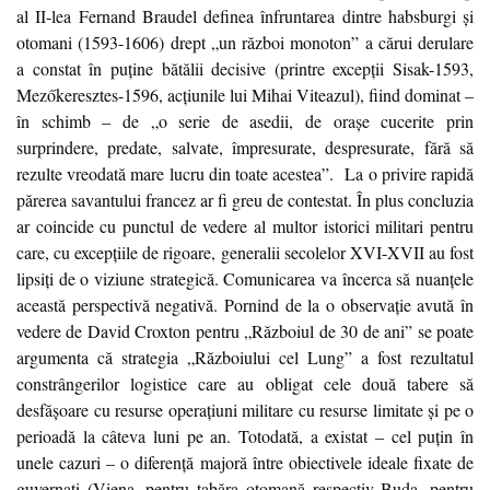
al II-lea Fernand Braudel definea înfruntarea dintre habsburgi și
otomani (1593-1606) drept „un război monoton” a cărui derulare
a constat în puține bătălii decisive (printre excepții Sisak-1593,
Mezőkeresztes-1596, acțiunile lui Mihai Viteazul), fiind dominat –
în schimb – de „o serie de asedii, de orașe cucerite prin
surprindere, predate, salvate, împresurate, despresurate, fără să
rezulte vreodată mare lucru din toate acestea”.
La o privire rapidă
părerea savantului francez ar fi greu de contestat. În plus concluzia
ar coincide cu punctul de vedere al multor istorici militari pentru
care, cu excepțiile de rigoare, generalii secolelor XVI-XVII au fost
lipsiți de o viziune strategică. Comunicarea va încerca să nuanțele
această perspectivă negativă. Pornind de la o observație avută în
vedere de David Croxton pentru „Războiul de 30 de ani” se poate
argumenta că strategia „Războiului cel Lung” a fost rezultatul
constrângerilor logistice care au obligat cele două tabere să
desfășoare cu resurse operațiuni militare cu resurse limitate și pe o
perioadă la câteva luni pe an. Totodată, a existat – cel puțin în
unele cazuri – o diferență majoră între obiectivele ideale fixate de
guvernați (Viena, pentru tabăra otomană respectiv Buda, pentru