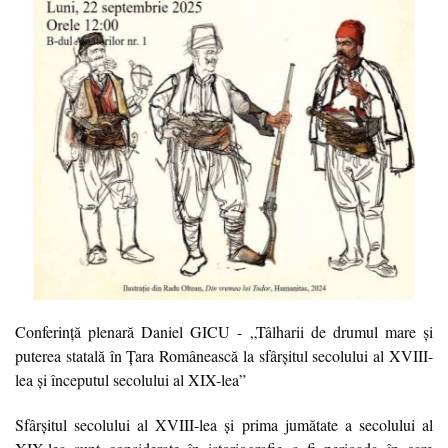
Conferință plenară Daniel GICU - „Tâlharii de drumul mare și
puterea statală în Țara Românească la sfârșitul secolului al XVIII-
lea și începutul secolului al XIX-lea”
Sfârșitul secolului al XVIII-lea și prima jumătate a secolului al