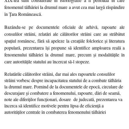
XIX-lea sunt considerate în istoriografie a fi perioada în care
fenomenul tâlhăriei la drumul mare a avut cea mai largă răspândire
în Țara Românească.
Bazându-se pe documentele oficiale de arhivă, rapoarte ale
consulilor străini, relatări ale călătorilor străini care au străbătut
spațiul românesc, fără să apeleze la creațiile folclorice și literatura
populară, prezentarea își propune să identifice amploarea reală a
fenomenului tâlhăriei la drumul mare, precum și modalitățile în
care autoritățile statului au încercat să-l stopeze.
Relatările călătorilor străini, dar mai ales rapoartele consulilor
străini vorbesc despre incapacitatea statului de a combate tâlhăria
la drumul mare. Pornind de la documentele de epocă, circulare de
descurajare și combatere a fenomenului, rapoarte, dări de seamă,
note ale diferiților funcționari, dosare de judecată, prezentarea va
încerca să identifice motivele pentru lipsa de eficiență a
autorităților centrale în combaterea fenomenului tâlhăriei