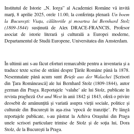
Institutul de Istorie „N. Iorga” al Academiei Române vă invită
marți, 8 aprilie 2025, orele 11.00, la conferinţa plenară
Un boem
la Bucureşti: Viaţa, călătoriile şi moartea lui Bernhard Stolz
(1809-1844)
susținută de Alex DRACE-FRANCIS, Profesor
asociat de istorie literară și culturală a Europei moderne,
Departamentul de Studii Europene, Universitatea din Amsterdam.
În ultimii ani s-au făcut eforturi remarcabile pentru a inventaria şi a
traduce texte scrise de străini despre Ţările Române până la 1878.
Nesemnalate până acum sunt
Briefe aus der Walachei
[Scrisori
din Ţara Românească] ale lui Bernhard Stolz (1809-1844), autor
german din Praga. Reportajele ‘valahe’ ale lui Stolz, publicate în
revista pragheză
Ost und West
în anii 1842 şi 1843, oferă o privire
deosebit de amănunţită şi variată asupra vieţii sociale, politice şi
culturale din Bucureşti în aşa-zisa ‘epocă de tranziţie’. Pe lângă
reportajele publicate, s-au păstrat la Arhiva Oraşului din Praga
unele scrisori particulare trimise de Stolz şi de soţia lui, Dora
Stolz, de la Bucureşti la Praga.