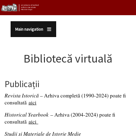
Sari la conținutul principal
Main navigation
Bibliotecă virtuală
Publicații
Revista Istorică
–
Arhiva completă (1990-2024) poate fi
consultată
aici
Historical Yearbook
– Arhiva (2004-2024) poate fi
consultată
aici
Studii și Materiale de Istorie Medie