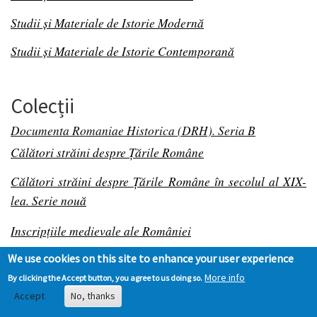
Studii și Materiale de Istorie Modernă
Studii și Materiale de Istorie Contemporană
Colecții
Documenta Romaniae Historica (DRH). Seria B
Călători străini despre Țările Române
Călători străini despre Țările Române în secolul al XIX-
lea. Serie nouă
Inscripțiile medievale ale României
We use cookies on this site to enhance your user experience
More info
By clicking the Accept button, you agree to us doing so.
Accept
No, thanks