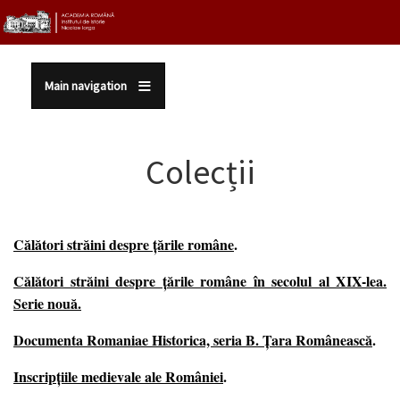
Sari la conținutul principal
Main navigation
Colecții
Călători străini despre ţările române
.
Călători străini despre ţările române în secolul al XIX-lea.
Serie nouă
.
Documenta Romaniae Historica, seria B. Ţara Românească
.
Inscripțiile medievale ale României
.