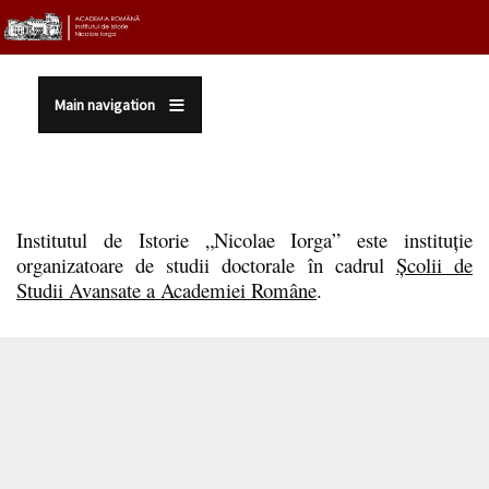
Sari la conținutul principal
Main navigation
Institutul de Istorie „Nicolae Iorga” este instituţie
organizatoare de studii doctorale în cadrul
Școlii de
Studii Avansate a Academiei Române
.