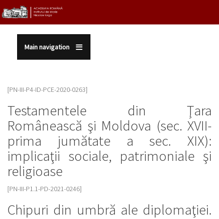
Sari la conținutul principal
Main navigation
[PN-III-P4-ID-PCE-2020-0263]
Testamentele din Ţara
Românească şi Moldova (sec. XVII-
prima jumătate a sec. XIX):
implicaţii sociale, patrimoniale şi
religioase
[PN-III-P1.1-PD-2021-0246]
Chipuri din umbră ale diplomaţiei.