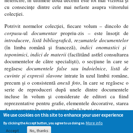
nefericire, în ultimele două decenii este tot mai vizibilă şi
cu consecinţe dintre cele mai nefaste asupra viitorului
colecţiei.
Potrivit normelor colecţiei, fiecare volum – dincolo de
corpusu
documentar
-ul
propriu-zis – este însoţit de
introducere
listă bibliografică
rezumatele documentelor
,
,
indici onomastici şi
(în limba română şi franceză),
toponimici
indici de materii
,
(facilitând astfel consultarea
documentelor de către specialiști), o secţiune în care se
documentele false sau îndoielnice
listă de
regăsesc
,
cuvinte şi expresii slavone
intrate în uzul limbii române,
anexă foto
precum şi o consistentă
, în care se regăsesc o
serie de reproduceri după unele dintre documentele
incluse în volum şi considerate de editori ca fiind
reprezentative pentru grafie, elementele decorative, starea
de conservare în care au ajuns până la noi etc.
We use cookies on this site to enhance your user experience
Documenta Romaniae
Mai multe volume din seria
More info
By clicking the Accept button, you agree to us doing so.
Historica (seria B)
pot fi consultate
aici
.
Accept
No, thanks