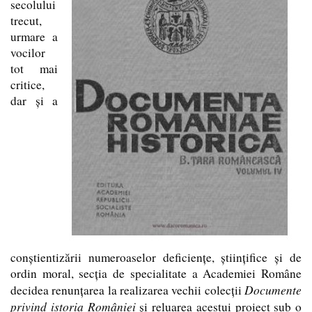
secolului
trecut,
urmare a
vocilor
tot mai
critice,
dar şi a
conştientizării numeroaselor deficienţe, ştiinţifice şi de
ordin moral, secţia de specialitate a Academiei Române
Documente
decidea renunţarea la realizarea vechii colecţii
privind istoria României
şi reluarea acestui proiect sub o