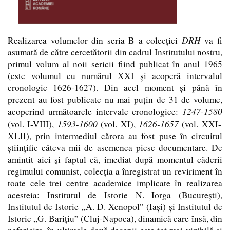
DRH
Realizarea volumelor din seria
B
a colecţiei
va fi
asumată de către cercetătorii din cadrul Institutului nostru,
primul volum al noii sericii fiind publicat în anul 1965
(este volumul cu numărul XXI şi acoperă intervalul
cronologic 1626-1627). Din acel moment şi până în
prezent au fost publicate nu mai puţin de 31 de volume,
1247-1580
acoperind următoarele intervale cronologice:
1593-1600
1626-1657
(vol. I-VIII),
(vol. XI),
(vol. XXI-
XLII), prin intermediul cărora au fost puse în circuitul
ştiinţific câteva mii de asemenea piese documentare. De
amintit aici şi faptul că, imediat după momentul căderii
regimului comunist, colecţia a înregistrat un reviriment în
toate cele trei centre academice implicate în realizarea
acesteia: Institutul de Istorie N. Iorga (Bucureşti),
Institutul de Istorie „A. D. Xenopol” (Iaşi) şi Institutul de
Istorie „G. Bariţiu” (Cluj-Napoca), dinamică care însă, din