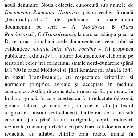
nouă denumire. Noua colecţie, cunoscută sub numele de
Documenta Româniae Historica
, păstra vechea formulă
„teritorial-politică” de publicare a materialului
Moldova
Ţara
documentar pe serii –
A
(
),
B
(
Românească
Transilvania
),
C
(
), la care se adăuga şi seria
D
, ce urma să includă acele documente ce aveau rolul să
relaţiile între ţările române
evidenţieze
–, îşi propunea
publicarea exhaustivă a tuturor documentelor elaborate pe
teritoriul celor trei formaţiuni statale nord-dunărene (până
la 1700 în cazul Moldovei şi Ţării Româneşti; până la 1541
în cazul Transilvaniei), cu respectarea criteriilor şi
normelor ştiinţifice agreate şi acceptate în mediile
academice. Astfel, documentele urmau să fie publicate în
limba originală în care acestea au fost redactate (slavonă,
greacă, latină, germană etc.; în aceste situaţii textul
original era însoţit de traduceri), indiferent de forma sub
care au ajuns până la noi (originale, copii, traduceri,
rezumate, transumpturi etc.), cu precizarea că documentele
redactate cu alfabet chirilic erau redate numai în