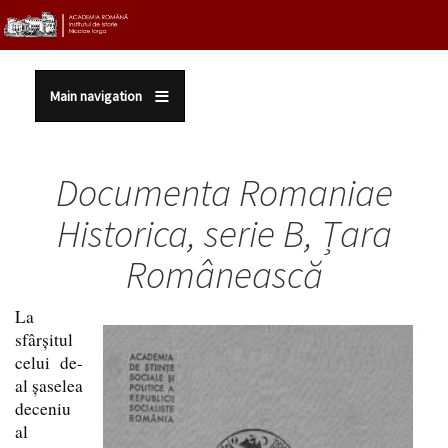
Sari la conținutul principal
Main navigation
Documenta Romaniae
Historica, serie
B,
Țara
Românească
La
sfârşitul
celui de-
al şaselea
deceniu
al