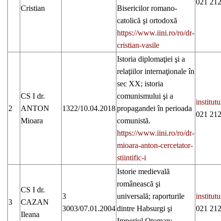
021 212
Cristian
Bisericilor romano-
catolică şi ortodoxă
https://www.iini.ro/ro/dr-
cristian-vasile
Istoria diplomaţiei şi a
relaţiilor internaţionale în
sec XX; istoria
CS I dr.
comunismului şi a
institu
2
ANTON
1322/10.04.2018
propagandei în perioada
021 212
Mioara
comunistă.
https://www.iini.ro/ro/dr-
mioara-anton-cercetator-
stiintific-i
Istorie medievală
românească şi
CS I dr.
3
universală; raporturile
institu
3
CAZAN
3003/07.01.2004
dintre Habsurgi şi
021 212
Ileana
Imperiul Otoman;