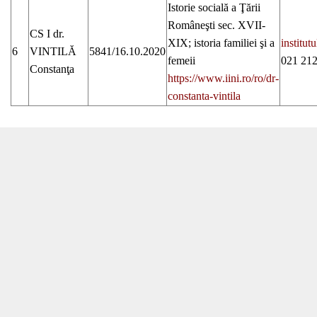
Istorie socială a Ţării
Româneşti sec. XVII-
CS I dr.
XIX; istoria familiei şi a
institu
6
VINTILĂ
5841/16.10.2020
femeii
021 212
Constanţa
https://www.iini.ro/ro/dr-
constanta-vintila