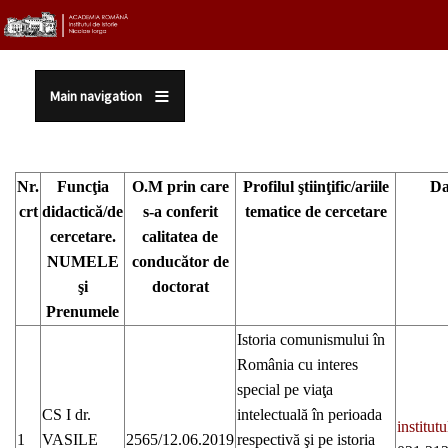
Sari la conținutul principal
Main navigation
Nr.
Funcţia
O.M prin care
Profilul ştiinţific/ariile
Da
crt
didactică/de
s-a conferit
tematice de cercetare
cercetare.
calitatea de
NUMELE
conducător de
şi
doctorat
Prenumele
Istoria comunismului în
România cu interes
special pe viaţa
CS I dr.
intelectuală în perioada
institu
1
VASILE
2565/12.06.2019
respectivă şi pe istoria