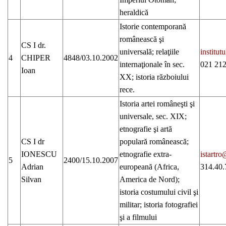
heraldică
Istorie contemporană
românească şi
CS I dr.
universală; relaţiile
institu
4
CHIPER
4848/03.10.2002
internaţionale în sec.
021 212
Ioan
XX; istoria războiului
rece.
Istoria artei româneşti şi
universale, sec. XIX;
etnografie şi artă
CS I dr
populară românească;
IONESCU
etnografie extra-
istartr
5
2400/15.10.2007
Adrian
europeană (Africa,
314.40.
Silvan
America de Nord);
istoria costumului civil şi
militar; istoria fotografiei
şi a filmului