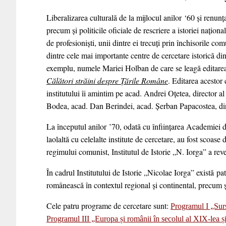
Liberalizarea culturală de la mijlocul anilor
‘
60 și renunța
precum și politicile oficiale de rescriere a istoriei națio
de profesioniști, unii dintre ei trecuți prin închisorile com
dintre cele mai importante centre de cercetare istorică 
exemplu, numele Mariei Holban de care se leagă editarea
Călători străini despre Ţările Române
. Editarea acestor 
institutului îi amintim pe acad. Andrei Oțetea, director a
Bodea, acad. Dan Berindei, acad. Șerban Papacostea, dir
La începutul anilor
’70,
odată cu înființarea Academiei de
laolaltă cu celelalte institute de cercetare, au fost scoa
regimului comunist, Institutul de Istorie „N. Iorga” a re
În cadrul Institutului de Istorie „Nicolae Iorga” există
pa
românească în contextul regional şi continental, precum şi 
Cele patru programe de cercetare sunt:
Programul I „Surs
Programul III „Europa și românii în secolul al XIX-lea și