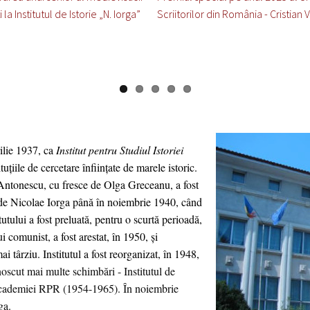
la Institutul de Istorie „N. Iorga”
Scriitorilor din România - Cristian V
rilie 1937, ca
Institut pentru Studiul Istoriei
tuţiile de cercetare înfiinţate de marele istoric.
e Antonescu, cu fresce de Olga Greceanu, a fost
 de Nicolae Iorga până în noiembrie 1940, când
utului a fost preluată, pentru o scurtă perioadă,
 comunist, a fost arestat, în 1950, și
ai târziu. Institutul a fost reorganizat, în 1948,
noscut mai multe schimbări - Institutul de
al Academiei RPR (1954-1965). În noiembrie
rga.