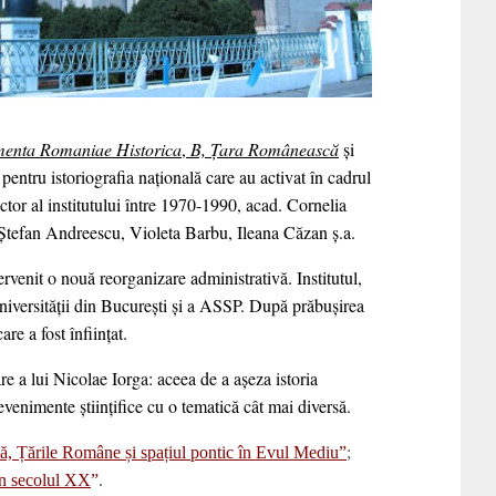
enta Romaniae Historica
,
B, Țara Românească
şi
pentru istoriografia națională care au activat în cadrul
ctor al institutului între 1970-1990, acad. Cornelia
Ștefan Andreescu, Violeta Barbu, Ileana Căzan ș.a.
rvenit o nouă reorganizare administrativă. Institutul,
 Universității din București și a ASSP. După prăbușirea
re a fost înființat.
 a lui Nicolae Iorga: aceea de a aşeza istoria
evenimente științifice cu o tematică cât mai diversă.
ă, Țările Române și spațiul pontic în Evul Mediu”
;
n secolul XX
”
.