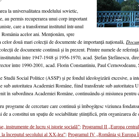
rea la universalitatea modelului sovietic,
nale, au permis recuperarea unui corp important
uniste, care a transformat institutul într-unul
din România acelor ani. Menționăm, spre
 celor două mari colecții de documente de importanță națională,
Docum
colecții de documente continuă și în prezent. Printre numele de referință 
l institutului între 1947-1948 și 1956-1970, acad. Ștefan Ștefănescu, dire
ector între 1990-2001, acad. Florin Constantiniu, Paul Cernovodeanu, 
 Studii Social Politice (ASSP) și pe fondul ideologizării excesive, a inte
se de sub autoritatea Academiei Române, fiind transferate sub autoritatea
venit în subordinea Academiei Române, continuându-și misiunea pentru ca
tru
programe de cercetare care continuă şi îmbogăţesc viziunea fondatoare
de a constitui un spațiu de sociabilitate științifică, prin organizarea de 
e, instrumente de lucru și istorie socială”
;
Programul II „Europa central
 la începutul secolului al XX-lea”
;
Programul IV „România și Europa î