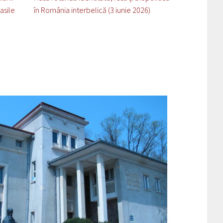
asile
în România interbelică (3 iunie 2026)
spațiul române
Alexandru Mam