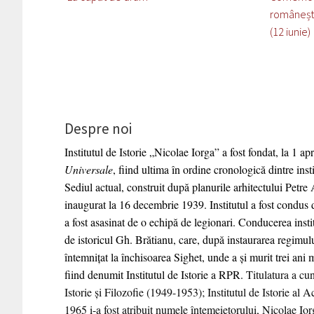
românești 
(12 iunie)
Despre noi
Institutul de Istorie „Nicolae Iorga” a fost fondat, la 1 ap
Universale
, fiind ultima în ordine cronologică dintre insti
Sediul actual, construit după planurile arhitectului Petr
inaugurat la 16 decembrie 1939. Institutul a fost condus
a fost asasinat de o echipă de legionari. Conducerea instit
de istoricul Gh. Brătianu, care, după instaurarea regimului
întemnițat la închisoarea Sighet, unde a și murit trei ani m
fiind denumit Institutul de Istorie a RPR.
Titulatura a cu
Istorie și Filozofie (1949-1953); Institutul de Istorie 
1965 i-a fost atribuit numele întemeietorului, Nicolae Io