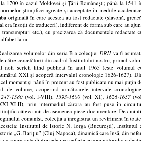
ă la 1700 în cazul Moldovei şi Ţării Româneşti; până la 1541 î
i normelor ştiinţifice agreate şi acceptate în mediile academice
ba originală în care acestea au fost redactate (slavonă, greacă
nal era însoţit de traduceri), indiferent de forma sub care au ajun
e, transumpturi etc.), cu precizarea că documentele redactate c
alfabet latin.
DRH
Realizarea volumelor din seria
B
a colecţiei
va fi asumat
de către cercetătorii din cadrul Institutului nostru, primul volu
al noii sericii fiind publicat în anul 1965 (este volumul c
numărul XXI şi acoperă intervalul cronologic 1626-1627). Di
acel moment şi până în prezent au fost publicate nu mai puţin d
31 de volume, acoperind următoarele intervale cronologice
1247-1580
1593-1600
1626-1657
(vol. I-VIII),
(vol. XI),
(vol
XXI-XLII), prin intermediul cărora au fost puse în circuitu
ştiinţific câteva mii de asemenea piese documentare. De aminti
regimului comunist, colecţia a înregistrat un reviriment în toate
acesteia: Institutul de Istorie N. Iorga (Bucureşti), Institutul
Istorie „G. Bariţiu” (Cluj-Napoca), dinamică care însă, din neferi
şi cu consecinţe dintre cele mai nefaste asupra viitorului colecţ