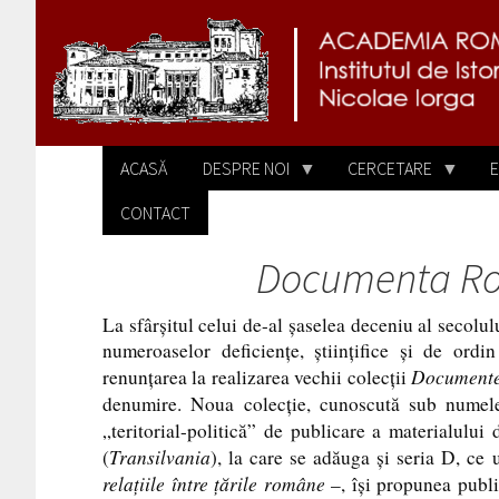
Sari la conținutul principal
ACASĂ
DESPRE NOI
CERCETARE
E
CONTACT
Documenta Rom
La sfârşitul celui de-al şaselea deceniu al secolulu
numeroaselor deficienţe, ştiinţifice şi de ord
Documente 
renunţarea la realizarea vechii colecţii
denumire. Noua colecţie, cunoscută sub nume
„teritorial-politică” de publicare a materialulu
Transilvania
(
), la care se adăuga şi seria
D
, ce 
relaţiile între ţările române
–, îşi propunea publi