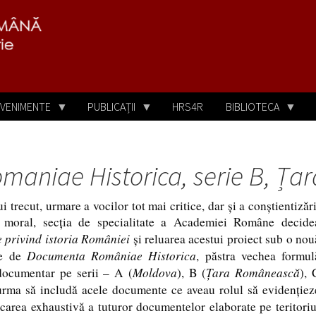
VENIMENTE
PUBLICAȚII
HRS4R
BIBLIOTECA
aniae Historica, serie
B,
Țar
i trecut, urmare a vocilor tot mai critice, dar şi a conştientizări
in moral, secţia de specialitate a Academiei Române decide
privind istoria României
şi reluarea acestui proiect sub o nou
Documenta Româniae Historica
le de
, păstra vechea formul
Moldova
Ţara Românească
i documentar pe serii –
A
(
),
B
(
),
urma să includă acele documente ce aveau rolul să evidenţiez
carea exhaustivă a tuturor documentelor elaborate pe teritoriu