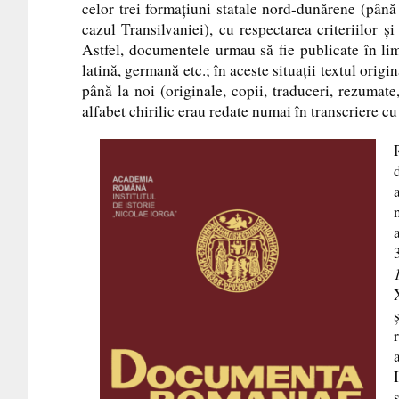
celor trei formaţiuni statale nord-dunărene (pân
cazul Transilvaniei), cu respectarea criteriilor ş
Astfel, documentele urmau să fie publicate în lim
latină, germană etc.; în aceste situaţii textul origi
până la noi (originale, copii, traduceri, rezumat
alfabet chirilic erau redate numai în transcriere cu 