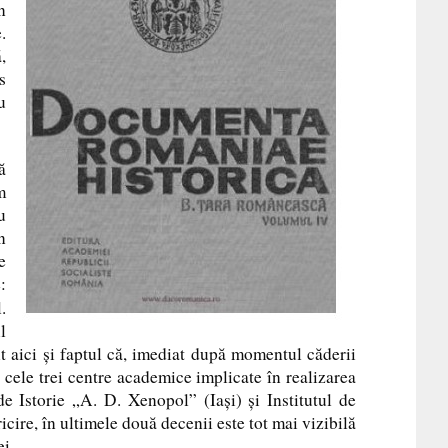
n
.
,
s
u
ă
m
u
n
e
:
.
l
t aici şi faptul că, imediat după momentul căderii
 cele trei centre academice implicate în realizarea
 de Istorie „A. D. Xenopol” (Iaşi) şi Institutul de
cire, în ultimele două decenii este tot mai vizibilă
iei.