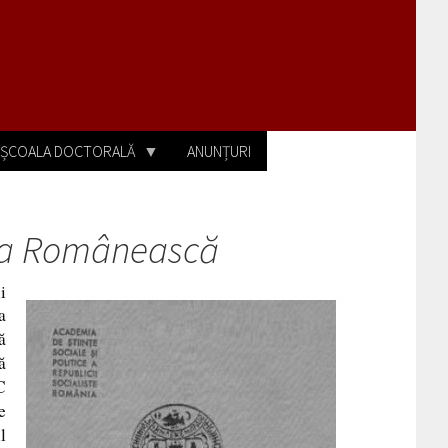
ȘCOALA DOCTORALĂ
ANUNȚURI
a Românească
i
a
ă
ă
C
e
l