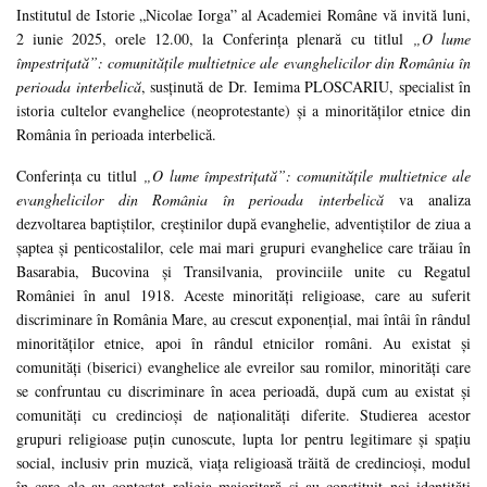
Institutul de Istorie „Nicolae Iorga” al Academiei Române vă invită luni,
2 iunie 2025, orele 12.00, la Conferinţa plenară cu titlul
„O lume
împestrițată”: comunitățile multietnice ale evanghelicilor din România în
perioada interbelică
, susținută de Dr. Iemima PLOSCARIU, specialist în
istoria cultelor evanghelice (neoprotestante) şi a minorităţilor etnice din
România în perioada interbelică.
Conferinţa cu titlul
„O lume împestrițată”: comunitățile multietnice ale
evanghelicilor din România în perioada interbelică
va analiza
dezvoltarea baptiștilor, creștinilor după evanghelie, adventiștilor de ziua a
șaptea şi penticostalilor, cele mai mari grupuri evanghelice care trăiau în
Basarabia, Bucovina şi Transilvania, provinciile unite cu Regatul
României în anul 1918. Aceste minorități religioase, care au suferit
discriminare în România Mare, au crescut exponențial, mai întâi în rândul
minorităților etnice, apoi în rândul etnicilor români. Au existat şi
comunităţi (biserici) evanghelice ale evreilor sau romilor, minorităţi care
se confruntau cu discriminare în acea perioadă, după cum au existat şi
comunităţi cu credincioşi de naţionalităţi diferite. Studierea acestor
grupuri religioase puţin cunoscute, lupta lor pentru legitimare şi spaţiu
social, inclusiv prin muzică, viaţa religioasă trăită de credincioşi, modul
în care ele au contestat religia majoritară şi au constituit noi identităţi