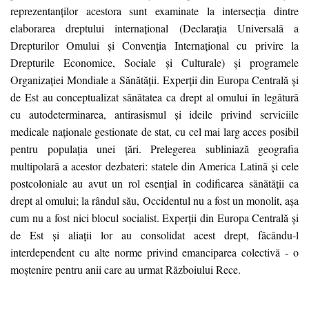
reprezentanților acestora sunt examinate la intersecția dintre
elaborarea dreptului internațional (Declarația Universală a
Drepturilor Omului și Convenția Internațional cu privire la
Drepturile Economice, Sociale și Culturale) și programele
Organizației Mondiale a Sănătății. Experții din Europa Centrală și
de Est au conceptualizat sănătatea ca drept al omului în legătură
cu autodeterminarea, antirasismul și ideile privind serviciile
medicale naționale gestionate de stat, cu cel mai larg acces posibil
pentru populația unei țări. Prelegerea subliniază geografia
multipolară a acestor dezbateri: statele din America Latină și cele
postcoloniale au avut un rol esențial în codificarea sănătății ca
drept al omului; la rândul său, Occidentul nu a fost un monolit, așa
cum nu a fost nici blocul socialist. Experții din Europa Centrală și
de Est și aliații lor au consolidat acest drept, făcându-l
interdependent cu alte norme privind emanciparea colectivă - o
moștenire pentru anii care au urmat Războiului Rece.