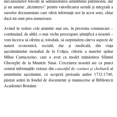
mecanismelor folosite în administrarea amintitului patrimoniu, dar
şi un anume „dezinteres” pentru valorificarea serială şi integrală a
surselor documentare care oferă informaţii noi în acest sens, chiar
dacă nu sunt prea numeroase.
Având în vedere cele amintite mai sus, în prezenta comunicare –
continuând, de altfel, o mai veche preocupare ştiinţifică a noastră –
vom încerca să oferim şi, totodată, să surprindem câteva aspecte de
natură economică, socială, dar şi medicală, din viaţa
aşezământului monahal de la Colţea, ctitorie a marelui spătar
Mihai Cantacuzino, care a avut ca model mănăstirea Sfântul
Gheorghe de la Muntele Sinai. Cercetarea noastră are ca punct
central informaţiile extrase din
catastiful de venituri şi cheltuieli
al
amintitului aşezământ, ce acoperă perioada anilor 1732-1740,
păstrat astăzi în fondul de documente şi manuscrise al Bibliotecii
Academiei Române.