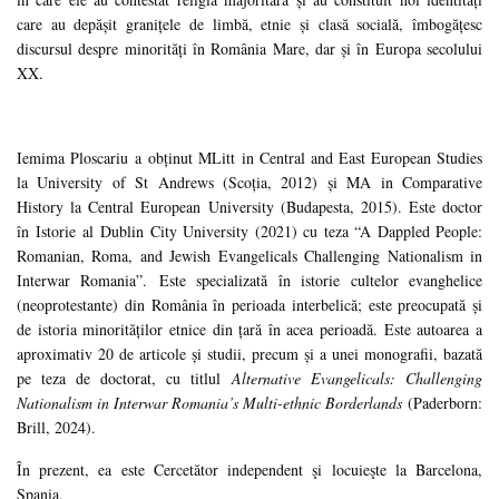
care au depăşit graniţele de limbă, etnie şi clasă socială, îmbogăţesc
discursul despre minorităţi în România Mare, dar şi în Europa secolului
XX.
Iemima Ploscariu a obţinut MLitt in Central and East European Studies
la University of St Andrews (Scoţia, 2012) şi MA in Comparative
History la Central European University (Budapesta, 2015). Este doctor
în Istorie al Dublin City University (2021) cu teza “A Dappled People:
Romanian, Roma, and Jewish Evangelicals Challenging Nationalism in
Interwar Romania”. Este specializată în istorie cultelor evanghelice
(neoprotestante) din România în perioada interbelică; este preocupată şi
de istoria minorităţilor etnice din ţară în acea perioadă. Este autoarea a
aproximativ 20 de articole şi studii, precum şi a unei monografii, bazată
pe teza de doctorat, cu titlul
Alternative Evangelicals: Challenging
Nationalism in Interwar Romania’s Multi-ethnic Borderlands
(Paderborn:
Brill, 2024).
În prezent, ea este Cercetător independent şi locuieşte la Barcelona,
Spania.