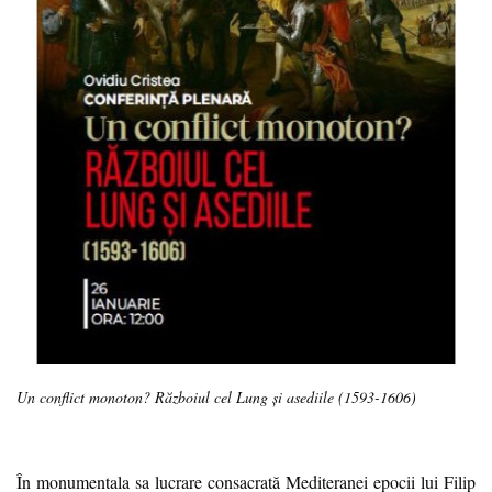
Un conflict monoton? Războiul cel Lung și asediile (1593-1606)
În monumentala sa lucrare consacrată Mediteranei epocii lui Filip