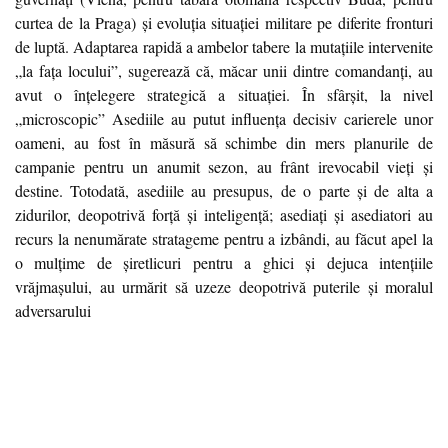
curtea de la Praga) și evoluția situației militare pe diferite fronturi
de luptă. Adaptarea rapidă a ambelor tabere la mutațiile intervenite
„la fața locului”, sugerează că, măcar unii dintre comandanți, au
avut o înțelegere strategică a situației. În sfârșit, la nivel
„microscopic” Asediile au putut influența decisiv carierele unor
oameni, au fost în măsură să schimbe din mers planurile de
campanie pentru un anumit sezon, au frânt irevocabil vieți și
destine. Totodată, asediile au presupus, de o parte și de alta a
zidurilor, deopotrivă forță și inteligență; asediați și asediatori au
recurs la nenumărate stratageme pentru a izbândi, au făcut apel la
o mulțime de șiretlicuri pentru a ghici și dejuca intențiile
vrăjmașului, au urmărit să uzeze deopotrivă puterile și moralul
adversarului