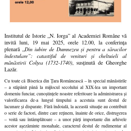
Institutul de Istorie „N. Iorga” al Academiei Române vă
invită luni, 19 mai 2025, orele 12.00, la conferința
plenară „
Din iubire de Dumnezeu şi pentru a săracilor
îndestulare”: catastiful de venituri şi cheltuieli al
mănăstirii Colţea (1732-1740)
, susținută de Gheorghe
Lazăr.
Cu toate c
ă
Biserica din Ţara Românească – în special mănăstirile
– a stăpânit până la mijlocul secolului al XIX-lea un important
domeniu funciar, cunoştinţele noastre referitoare la administrarea şi
valorificarea de-a lungul timpului a acestuia sunt destul de
lacunare şi disparate. Fără îndoială, la această situaţie au contribuit
o serie de factori, dintre care reţinem, înainte de orice, distrugerea
– voită sau întâmplătoare – a unor părţi importante din arhivele
acestor aşezăminte monahale, caracterul destul de rudimentar al