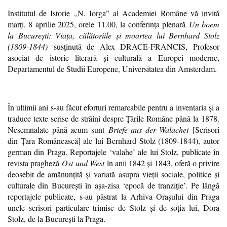
Institutul de Istorie „N. Iorga” al Academiei Române vă invită
marți, 8 aprilie 2025, orele 11.00, la conferinţa plenară
Un boem
la Bucureşti: Viaţa, călătoriile şi moartea lui Bernhard Stolz
(1809-1844)
susținută de Alex DRACE-FRANCIS, Profesor
asociat de istorie literară și culturală a Europei moderne,
Departamentul de Studii Europene, Universitatea din Amsterdam.
În ultimii ani s-au făcut eforturi remarcabile pentru a inventaria şi a
traduce texte scrise de străini despre Ţările Române până la 1878.
Nesemnalate până acum sunt
Briefe aus der Walachei
[Scrisori
din Ţara Românească] ale lui Bernhard Stolz (1809-1844), autor
german din Praga. Reportajele ‘valahe’ ale lui Stolz, publicate în
revista pragheză
Ost und West
în anii 1842 şi 1843, oferă o privire
deosebit de amănunţită şi variată asupra vieţii sociale, politice şi
culturale din Bucureşti în aşa-zisa ‘epocă de tranziţie’. Pe lângă
reportajele publicate, s-au păstrat la Arhiva Oraşului din Praga
unele scrisori particulare trimise de Stolz şi de soţia lui, Dora
Stolz, de la Bucureşti la Praga.