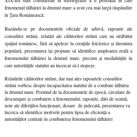
XIX-lea sunt considerate în istoriografie a fi perioada în care
fenomenul tâlhăriei la drumul mare a avut cea mai largă răspândire
în Țara Românească.
Bazându-se pe documentele oficiale de arhivă, rapoarte ale
consulilor străini, relatări ale călătorilor străini care au străbătut
spațiul românesc, fără să apeleze la creațiile folclorice și literatura
populară, prezentarea își propune să identifice amploarea reală a
fenomenului tâlhăriei la drumul mare, precum și modalitățile în
care autoritățile statului au încercat să-l stopeze.
Relatările călătorilor străini, dar mai ales rapoartele consulilor
străini vorbesc despre incapacitatea statului de a combate tâlhăria
la drumul mare. Pornind de la documentele de epocă, circulare de
descurajare și combatere a fenomenului, rapoarte, dări de seamă,
note ale diferiților funcționari, dosare de judecată, prezentarea va
încerca să identifice motivele pentru lipsa de eficiență a
autorităților centrale în combaterea fenomenului tâlhăriei