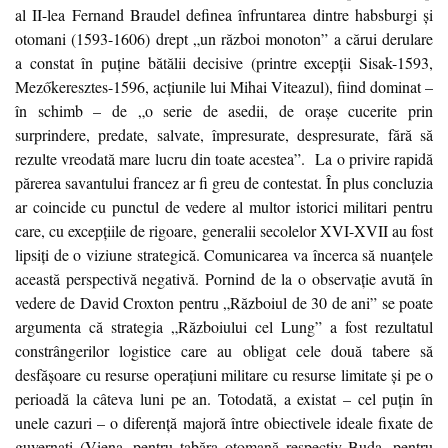
al II-lea Fernand Braudel definea înfruntarea dintre habsburgi și
otomani (1593-1606) drept „un război monoton” a cărui derulare
a constat în puține bătălii decisive (printre excepții Sisak-1593,
Mezőkeresztes-1596, acțiunile lui Mihai Viteazul), fiind dominat –
în schimb – de „o serie de asedii, de orașe cucerite prin
surprindere, predate, salvate, împresurate, despresurate, fără să
rezulte vreodată mare lucru din toate acestea”.
La o privire rapidă
părerea savantului francez ar fi greu de contestat. În plus concluzia
ar coincide cu punctul de vedere al multor istorici militari pentru
care, cu excepțiile de rigoare, generalii secolelor XVI-XVII au fost
lipsiți de o viziune strategică. Comunicarea va încerca să nuanțele
această perspectivă negativă. Pornind de la o observație avută în
vedere de David Croxton pentru „Războiul de 30 de ani” se poate
argumenta că strategia „Războiului cel Lung” a fost rezultatul
constrângerilor logistice care au obligat cele două tabere să
desfășoare cu resurse operațiuni militare cu resurse limitate și pe o
perioadă la câteva luni pe an. Totodată, a existat – cel puțin în
unele cazuri – o diferență majoră între obiectivele ideale fixate de
guvernați (Viena, pentru tabăra otomană respectiv Buda, pentru