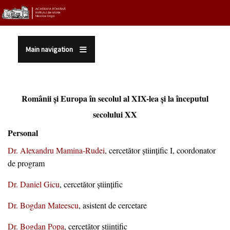
Sari la conținutul principal
Main navigation
Românii şi Europa în secolul al XIX-lea şi la începutul
secolului XX
Personal
Dr. Alexandru Mamina-Rudei
, cercetător ştiinţific I, coordonator
de program
Dr. Daniel Gicu
, cercetător ştiinţific
Dr. Bogdan Mateescu
, asistent de cercetare
Dr. Bogdan Popa
, cercetător ştiinţific