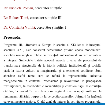
Dr. Nicoleta Roman
, cercetător ştiinţific
Dr. Raluca Tomi
, cercetător ştiinţific III
Dr. Constanţa Vintilă
, cercetător ştiinţific I
Preocupări
Programul III, „Românii și Europa în secolul al XIX-lea și la începutul
secolului XX”, este consacrat cercetărilor privind epoca modernizării
societății românești în relație cu evoluțiile internaționale în care aceasta s-
a integrat. Subiectele tratate acoperă aspecte diverse ale procesului de
transformare structurală, de la istoria politică, instituțională și socială,
până la istoria culturii a imaginarului și a existenței cotidiene. Sunt
abordate astfel teme care se referă la reprezentările colective
recognoscibile în contextul răscoalelor și revoluțiilor, la propaganda
revoluționară, la manifestările sociabilității și convivialității, la circulația
cărților, la modul în care funcționa regimul unei ocupații militare, la
fenomenul tâlhăriei, respectiv la percepția oamenilor obișnuiți în legătură
cu evenimentele majore. O altă zonă de interes în activitatea programului