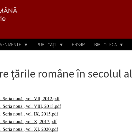
VENIMENTE
PUBLICAȚII
HRS4R
BIBLIOTECA
re țările române în secolul a
a. Seria nouă., vol. VII, 2012.pdf
a. Seria nouă., vol. VIII, 2013.pdf
a. Seria nouă., vol. IX, 2015.pdf
a. Seria nouă., vol. X, 2017.pdf
a. Seria nouă., vol. XI, 2020.pdf