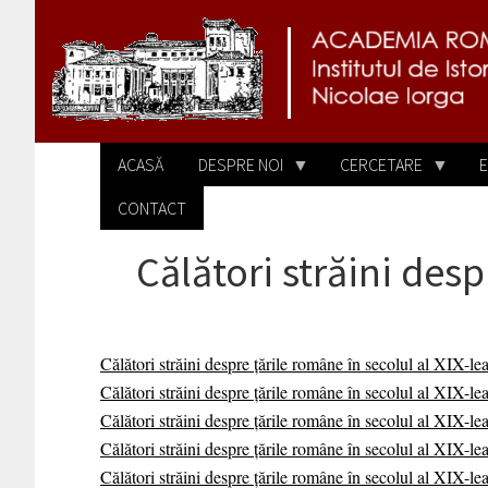
Sari la conținutul principal
ACASĂ
DESPRE NOI
CERCETARE
E
CONTACT
Călători străini desp
Călători străini despre țările române în secolul al XIX-le
Călători străini despre țările române în secolul al XIX-le
Călători străini despre țările române în secolul al XIX-le
Călători străini despre țările române în secolul al XIX-le
Călători străini despre țările române în secolul al XIX-le